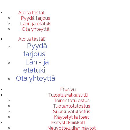
Siirry
suoraan
sisältöön
Aloita tästä
Pyydä tarjous
Lähi- ja etätuki
Ota yhteyttä
Aloita tästä
Pyydä
tarjous
Lähi- ja
etätuki
Ota yhteyttä
Etusivu
Tulostusratkaisut
Toimistotulostus
Tuotantotulostus
Suurkuvatulostus
Käytetyt laitteet
Esitystekniikka
Neuvottelutilan näytöt