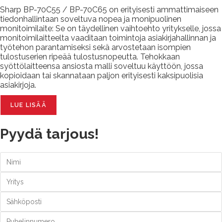
Sharp BP-70C55 / BP-70C65 on erityisesti ammattimaiseen
tiedonhallintaan soveltuva nopea ja monipuolinen
monitoimilaite: Se on täydellinen vaihtoehto yritykselle, jossa
monitoimilaitteelta vaaditaan toimintoja asiakirjahallinnan ja
työtehon parantamiseksi sekä arvostetaan isompien
tulostuserien ripeää tulostusnopeutta. Tehokkaan
syöttölaitteensa ansiosta malli soveltuu käyttöön, jossa
kopioidaan tai skannataan paljon erityisesti kaksipuolisia
asiakirjoja.
LUE LISÄÄ
Pyydä tarjous!