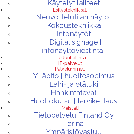
Käytetyt laitteet
Esitystekniikka
Neuvottelutilan näytöt
Kokoustekniikka
Infonäytöt
Digital signage |
infonäyttöviestintä
Tiedonhallinta
IT-palvelut
Palvelumme
Ylläpito | huoltosopimus
Lähi- ja etätuki
Hankintatavat
Huoltokutsu | tarviketilaus
Meistä
Tietopalvelu Finland Oy
Tarina
Ympäristövastuu