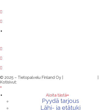
020 730 6400
02 250 1400
Etätuki ›
myynti@tietopalvelu.fi
huolto@tietopalvelu.fi
tuki@tietopalvelu.fi
© 2025 – Tietopalvelu Finland Oy |
Tietosuojaseloste
|
Kotisivut:
Sivustamo Oy
×
Aloita tästä
Pyydä tarjous
Lähi- ja etätuki