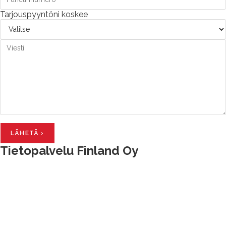
Tarjouspyyntöni koskee
LÄHETÄ ›
Tietopalvelu Finland Oy
Hallimestarinkatu 6, 20780 Kaarina
Hatanpään valtatie 30, 33100 Tampere
Valimotie 21, 00380 Helsinki
Isokatu 73, 90120 Oulu
Ota yhteyttä