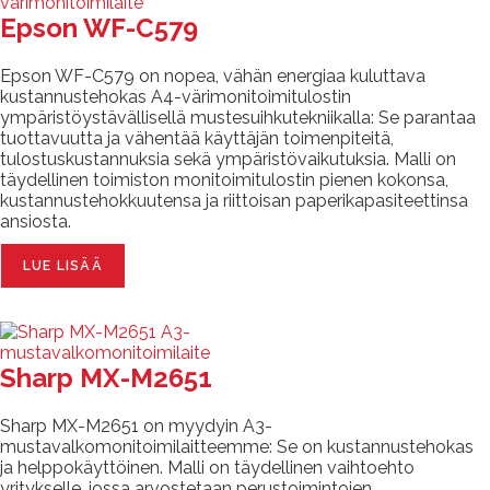
Epson WF-C579
Epson WF-C579 on nopea, vähän energiaa kuluttava
kustannustehokas A4-värimonitoimitulostin
ympäristöystävällisellä mustesuihkutekniikalla: Se parantaa
tuottavuutta ja vähentää käyttäjän toimenpiteitä,
tulostuskustannuksia sekä ympäristövaikutuksia. Malli on
täydellinen toimiston monitoimitulostin pienen kokonsa,
kustannustehokkuutensa ja riittoisan paperikapasiteettinsa
ansiosta.
LUE LISÄÄ
Sharp MX-M2651
Sharp MX-M2651 on myydyin A3-
mustavalkomonitoimilaitteemme: Se on kustannustehokas
ja helppokäyttöinen. Malli on täydellinen vaihtoehto
yritykselle, jossa arvostetaan perustoimintojen