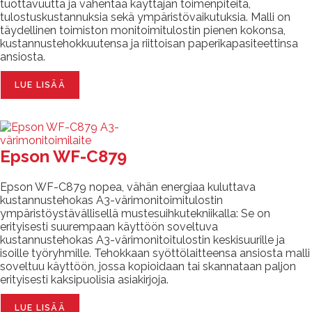
tuottavuutta ja vähentää käyttäjän toimenpiteitä,
tulostuskustannuksia sekä ympäristövaikutuksia. Malli on
täydellinen toimiston monitoimitulostin pienen kokonsa,
kustannustehokkuutensa ja riittoisan paperikapasiteettinsa
ansiosta.
LUE LISÄÄ
Epson WF-C879
Epson WF-C879 nopea, vähän energiaa kuluttava
kustannustehokas A3-värimonitoimitulostin
ympäristöystävällisellä mustesuihkutekniikalla: Se on
erityisesti suurempaan käyttöön soveltuva
kustannustehokas A3-värimonitoitulostin keskisuurille ja
isoille työryhmille. Tehokkaan syöttölaitteensa ansiosta malli
soveltuu käyttöön, jossa kopioidaan tai skannataan paljon
erityisesti kaksipuolisia asiakirjoja.
LUE LISÄÄ