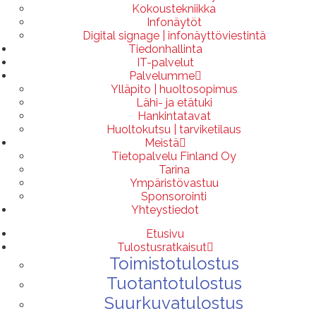
Kokoustekniikka
Infonäytöt
Digital signage | infonäyttöviestintä
Tiedonhallinta
IT-palvelut
Palvelumme
Ylläpito | huoltosopimus
Lähi- ja etätuki
Hankintatavat
Huoltokutsu | tarviketilaus
Meistä
Tietopalvelu Finland Oy
Tarina
Ympäristövastuu
Sponsorointi
Yhteystiedot
Etusivu
Tulostusratkaisut
Toimistotulostus
Tuotantotulostus
Suurkuvatulostus