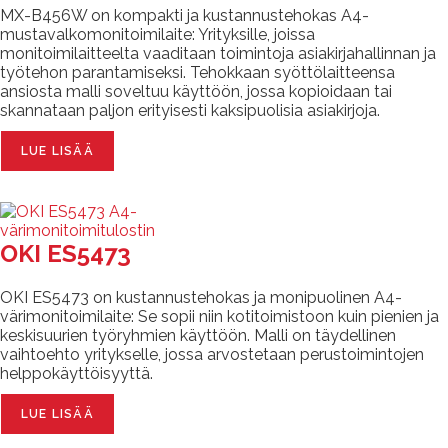
MX-B456W on kompakti ja kustannustehokas A4-
mustavalkomonitoimilaite: Yrityksille, joissa
monitoimilaitteelta vaaditaan toimintoja asiakirjahallinnan ja
työtehon parantamiseksi. Tehokkaan syöttölaitteensa
ansiosta malli soveltuu käyttöön, jossa kopioidaan tai
skannataan paljon erityisesti kaksipuolisia asiakirjoja.
LUE LISÄÄ
OKI ES5473
OKI ES5473 on kustannustehokas ja monipuolinen A4-
värimonitoimilaite: Se sopii niin kotitoimistoon kuin pienien ja
keskisuurien työryhmien käyttöön. Malli on täydellinen
vaihtoehto yritykselle, jossa arvostetaan perustoimintojen
helppokäyttöisyyttä.
LUE LISÄÄ