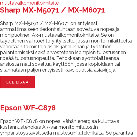
Sharp MX-M5071 / MX-M6071
Sharp MX-M5071 / MX-M6071 on erityisesti
ammattimaiseen tiedonhallintaan soveltuva nopea ja
monipuolinen A3-mustavalkomonitoimilaite: Se on
täydellinen vaihtoehto yritykselle, jossa monitoimilaitteelta
vaaditaan toimintoja asiakirjahallinnan ja työtehon
parantamiseksi sekä arvostetaan isompien tulostuserien
ripeää tulostusnopeutta. Tehokkaan syöttölaitteensa
ansiosta malli soveltuu käyttöön, jossa kopioidaan tai
skannataan paljon erityisesti kaksipuolisia asiakirjoja.
LUE LISÄÄ
Epson WF-C878
Epson WF-C878 on nopea, vähän energiaa kuluttava
kustannustehokas A3-värimonitoimitulostin
ympäristöystävällisellä mustesuihkutekniikalla: Se parantaa