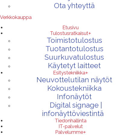
Ota yhteyttä
Verkkokauppa
Etusivu
Tulostusratkaisut
Toimistotulostus
Tuotantotulostus
Suurkuvatulostus
Käytetyt laitteet
Esitystekniikka
Neuvottelutilan näytöt
Kokoustekniikka
Infonäytöt
Digital signage |
infonäyttöviestintä
Tiedonhallinta
IT-palvelut
Palvelumme