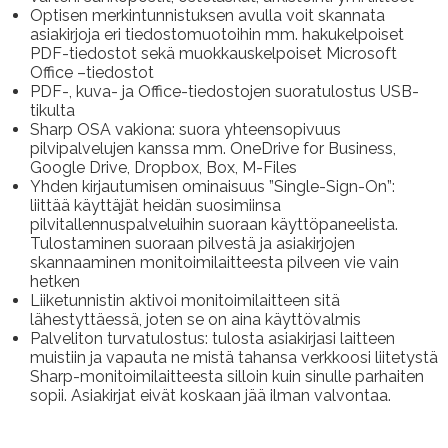
Optisen merkintunnistuksen avulla voit skannata
asiakirjoja eri tiedostomuotoihin mm. hakukelpoiset
PDF-tiedostot sekä muokkauskelpoiset Microsoft
Office –tiedostot
PDF-, kuva- ja Office-tiedostojen suoratulostus USB-
tikulta
Sharp OSA vakiona: suora yhteensopivuus
pilvipalvelujen kanssa mm. OneDrive for Business,
Google Drive, Dropbox, Box, M-Files
Yhden kirjautumisen ominaisuus ”Single-Sign-On”:
liittää käyttäjät heidän suosimiinsa
pilvitallennuspalveluihin suoraan käyttöpaneelista.
Tulostaminen suoraan pilvestä ja asiakirjojen
skannaaminen monitoimilaitteesta pilveen vie vain
hetken
Liiketunnistin aktivoi monitoimilaitteen sitä
lähestyttäessä, joten se on aina käyttövalmis
Palveliton turvatulostus: tulosta asiakirjasi laitteen
muistiin ja vapauta ne mistä tahansa verkkoosi liitetystä
Sharp-monitoimilaitteesta silloin kuin sinulle parhaiten
sopii. Asiakirjat eivät koskaan jää ilman valvontaa.