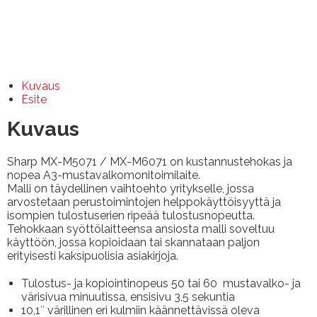
Kuvaus
Esite
Kuvaus
Sharp MX-M5071 / MX-M6071 on kustannustehokas ja
nopea A3-mustavalkomonitoimilaite.
Malli on täydellinen vaihtoehto yritykselle, jossa
arvostetaan perustoimintojen helppokäyttöisyyttä ja
isompien tulostuserien ripeää tulostusnopeutta.
Tehokkaan syöttölaitteensa ansiosta malli soveltuu
käyttöön, jossa kopioidaan tai skannataan paljon
erityisesti kaksipuolisia asiakirjoja.
Tulostus- ja kopiointinopeus 50 tai 60 mustavalko- ja
värisivua minuutissa, ensisivu 3,5 sekuntia
10,1″ värillinen eri kulmiin käännettävissä oleva