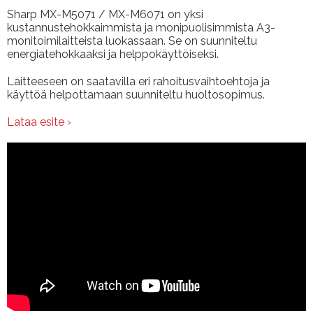
Sharp MX-M5071 / MX-M6071 on yksi
kustannustehokkaimmista ja monipuolisimmista A3-
monitoimilaitteista luokassaan. Se on suunniteltu
energiatehokkaaksi ja helppokäyttöiseksi.
Laitteeseen on saatavilla eri rahoitusvaihtoehtoja ja
käyttöä helpottamaan suunniteltu huoltosopimus.
Lataa esite ›