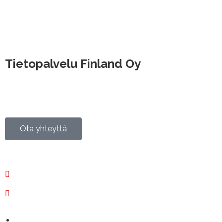
Tietopalvelu Finland Oy
Hallimestarinkatu 6, 20780 Kaarina
Hatanpään valtatie 30, 33100 Tampere
Valimotie 21, 00380 Helsinki
Isokatu 73, 90120 Oulu
Ota yhteyttä
020 730 6400
02 250 1400
Etätuki ›