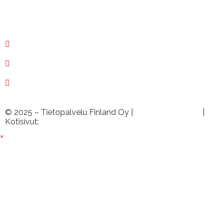
myynti@tietopalvelu.fi
huolto@tietopalvelu.fi
tuki@tietopalvelu.fi
© 2025 – Tietopalvelu Finland Oy |
Tietosuojaseloste
|
Kotisivut:
Sivustamo Oy
×