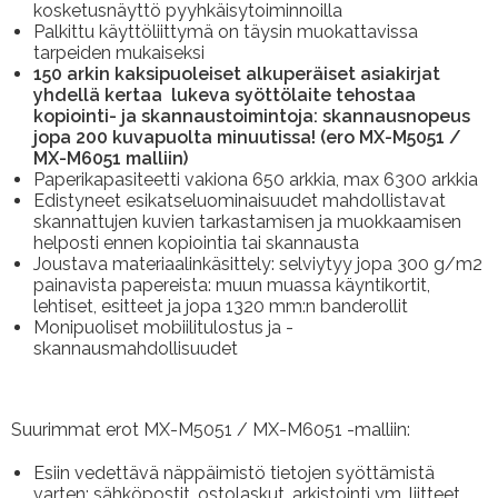
kosketusnäyttö pyyhkäisytoiminnoilla
Palkittu käyttöliittymä on täysin muokattavissa
tarpeiden mukaiseksi
150 arkin kaksipuoleiset alkuperäiset asiakirjat
yhdellä kertaa lukeva syöttölaite tehostaa
kopiointi- ja skannaustoimintoja: skannausnopeus
jopa 200 kuvapuolta minuutissa! (ero MX-M5051 /
MX-M6051 malliin)
Paperikapasiteetti vakiona 650 arkkia, max 6300 arkkia
Edistyneet esikatseluominaisuudet mahdollistavat
skannattujen kuvien tarkastamisen ja muokkaamisen
helposti ennen kopiointia tai skannausta
Joustava materiaalinkäsittely: selviytyy jopa 300 g/m2
painavista papereista: muun muassa käyntikortit,
lehtiset, esitteet ja jopa 1320 mm:n banderollit
Monipuoliset mobiilitulostus ja -
skannausmahdollisuudet
Suurimmat erot MX-M5051 / MX-M6051 -malliin:
Esiin vedettävä näppäimistö tietojen syöttämistä
varten: sähköpostit, ostolaskut, arkistointi ym. liitteet