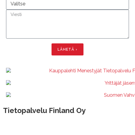
LÄHETÄ ›
Tietopalvelu Finland Oy
Hallimestarinkatu 6, 20780 Kaarina
Hatanpään valtatie 30, 33100 Tampere
Valimotie 21, 00380 Helsinki
Isokatu 73, 90120 Oulu