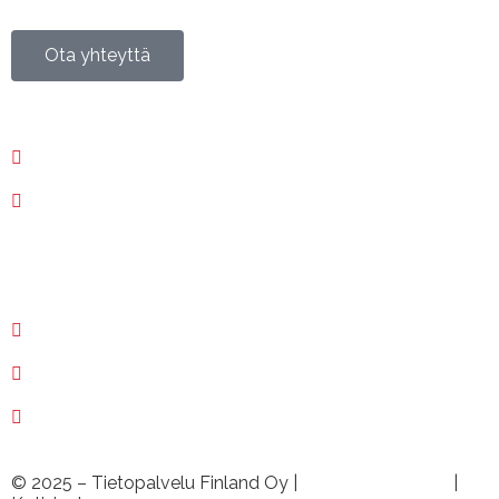
Ota yhteyttä
020 730 6400
02 250 1400
Etätuki ›
myynti@tietopalvelu.fi
huolto@tietopalvelu.fi
tuki@tietopalvelu.fi
© 2025 – Tietopalvelu Finland Oy |
Tietosuojaseloste
|