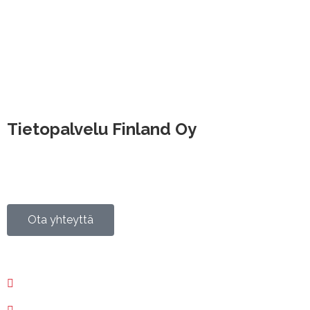
Tietopalvelu Finland Oy
Hallimestarinkatu 6, 20780 Kaarina
Hatanpään valtatie 30, 33100 Tampere
Valimotie 21, 00380 Helsinki
Isokatu 73, 90120 Oulu
Ota yhteyttä
020 730 6400