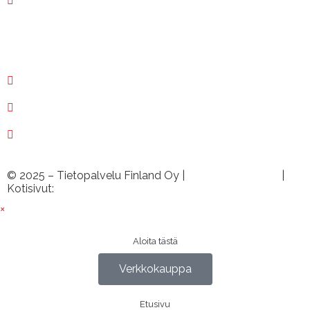
02 250 1400
Etätuki ›
myynti@tietopalvelu.fi
huolto@tietopalvelu.fi
tuki@tietopalvelu.fi
© 2025 – Tietopalvelu Finland Oy |
Tietosuojaseloste
|
Kotisivut:
Sivustamo Oy
×
Aloita tästä
Verkkokauppa
Etusivu