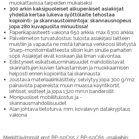
muokattavissa tarpeiden mukaiseksi
300 arkin kaksipuoleiset alkuperäiset asiakirjat
yhdellä kertaa lukeva syöttölaite tehostaa
kopiointi- ja skannaustoimintoja: skannausnopeus
jopa 280 kuvapuolta minuutissa!
Paperikapasiteetti vakiona 650 arkkia, max 6300 arkkia
Palvelimeton turvatulostus: tulosta asiakirjasi laitteen
muistiin ja vapauta ne mistä tahansa verkkoosi liitetystä
Sharp-monitoimilaitteesta silloin kuin sinulle parhaiten
sopii. Asiakirjat eivät koskaan jää ilman valvontaa.
Edistyneet esikatseluominaisuudet mahdollistavat
skannattujen kuvien tarkastamisen ja muokkaamisen
helposti ennen kopiointia tai skannausta
Joustava materiaalinkäsittely: selviytyy jopa 300 g/m2
painavista papereista: muun muassa käyntikortit,
lehtiset, esitteet ja jopa 1320 mm:n banderollit
Monipuoliset mobiilitulostus ja -
skannausmahdollisuudet
Alan johtava tietoturva, mm. kovalevyn datakryptaus
vakiona
Merkittävimmät erot BP-50C55 / BP-50C65 -malleihin: