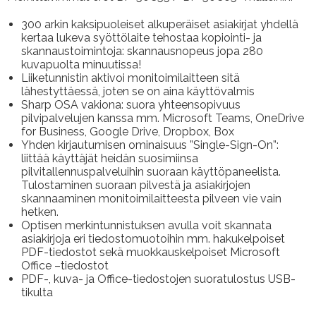
300 arkin kaksipuoleiset alkuperäiset asiakirjat yhdellä
kertaa lukeva syöttölaite tehostaa kopiointi- ja
skannaustoimintoja: skannausnopeus jopa 280
kuvapuolta minuutissa!
Liiketunnistin aktivoi monitoimilaitteen sitä
lähestyttäessä, joten se on aina käyttövalmis
Sharp OSA vakiona: suora yhteensopivuus
pilvipalvelujen kanssa mm. Microsoft Teams, OneDrive
for Business, Google Drive, Dropbox, Box
Yhden kirjautumisen ominaisuus ”Single-Sign-On”:
liittää käyttäjät heidän suosimiinsa
pilvitallennuspalveluihin suoraan käyttöpaneelista.
Tulostaminen suoraan pilvestä ja asiakirjojen
skannaaminen monitoimilaitteesta pilveen vie vain
hetken.
Optisen merkintunnistuksen avulla voit skannata
asiakirjoja eri tiedostomuotoihin mm. hakukelpoiset
PDF-tiedostot sekä muokkauskelpoiset Microsoft
Office –tiedostot
PDF-, kuva- ja Office-tiedostojen suoratulostus USB-
tikulta