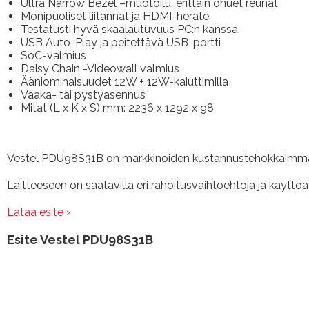
Ultra Narrow Bezel –muotoilu, erittäin ohuet reunat
Monipuoliset liitännät ja HDMI-heräte
Testatusti hyvä skaalautuvuus PC:n kanssa
USB Auto-Play ja peitettävä USB-portti
SoC-valmius
Daisy Chain -Videowall valmius
Ääniominaisuudet 12W + 12W-kaiuttimilla
Vaaka- tai pystyasennus
Mitat (L x K x S) mm: 2236 x 1292 x 98
Vestel PDU98S31B on markkinoiden kustannustehokkaimman 
Laitteeseen on saatavilla eri rahoitusvaihtoehtoja ja käyttöä 
Lataa esite ›
Esite Vestel PDU98S31B