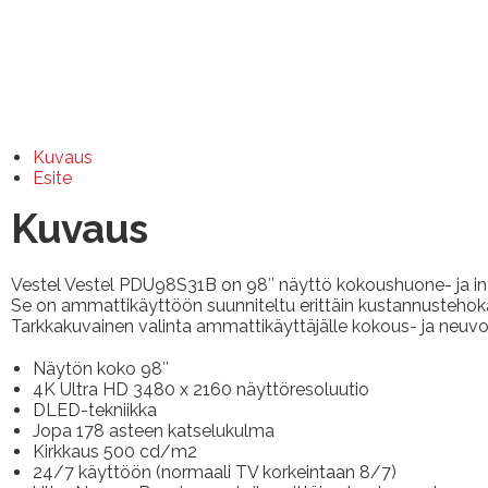
Kuvaus
Esite
Kuvaus
Vestel Vestel PDU98S31B on 98″ näyttö kokoushuone- ja inf
Se on ammattikäyttöön suunniteltu erittäin kustannusteho
Tarkkakuvainen valinta ammattikäyttäjälle kokous- ja neuvot
Näytön koko 98″
4K Ultra HD 3480 x 2160 näyttöresoluutio
DLED-tekniikka
Jopa 178 asteen katselukulma
Kirkkaus 500 cd/m2
24/7 käyttöön (normaali TV korkeintaan 8/7)