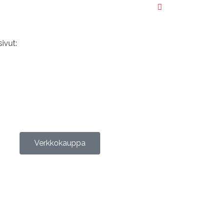
tuki@tietopalve
tuki ›
sivut:
Sivustamo Oy
Verkkokauppa