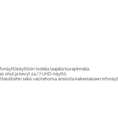
onäyttökäyttöön todella laajalla kuvapinnalla.
kas ohut ja kevyt 24/7 UHD-näyttö.
telutiloihin sekä valotehonsa ansiosta kaikenlaiseen infonäyt