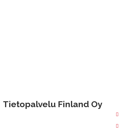
Tietopalvelu Finland Oy
Hallimestarinkatu 6, 20780 Kaarina
020 
Hatanpään valtatie 30, 33100 Tampere
Valimotie 21, 00380 Helsinki
02 25
Isokatu 73, 90120 Oulu