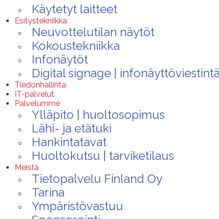
Käytetyt laitteet
Esitystekniikka
Neuvottelutilan näytöt
Kokoustekniikka
Infonäytöt
Digital signage | infonäyttöviestint
Tiedonhallinta
IT-palvelut
Palvelumme
Ylläpito | huoltosopimus
Lähi- ja etätuki
Hankintatavat
Huoltokutsu | tarviketilaus
Meistä
Tietopalvelu Finland Oy
Tarina
Ympäristövastuu