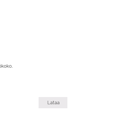
ökoko.
Lataa