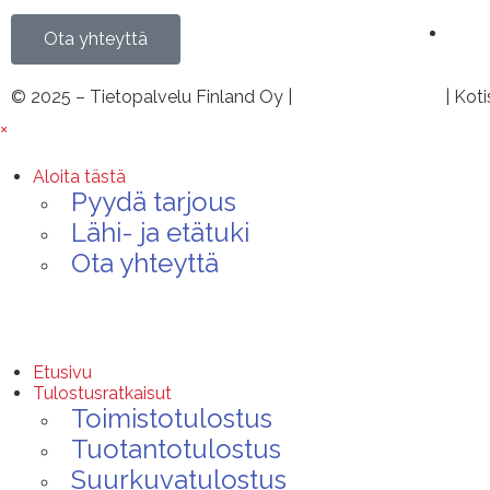
Etä
Ota yhteyttä
© 2025 – Tietopalvelu Finland Oy |
Tietosuojaseloste
| Koti
×
Aloita tästä
Pyydä tarjous
Lähi- ja etätuki
Ota yhteyttä
Etusivu
Tulostusratkaisut
Toimistotulostus
Tuotantotulostus
Suurkuvatulostus