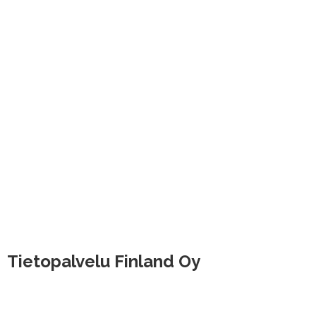
Tietopalvelu Finland Oy
Hallimestarinkatu 6, 20780 Kaarina
Hatanpään valtatie 30, 33100 Tampere
Valimotie 21, 00380 Helsinki