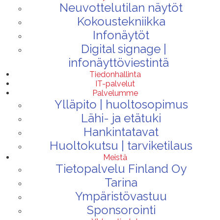
Neuvottelutilan näytöt
Kokoustekniikka
Infonäytöt
Digital signage |
infonäyttöviestintä
Tiedonhallinta
IT-palvelut
Palvelumme
Ylläpito | huoltosopimus
Lähi- ja etätuki
Hankintatavat
Huoltokutsu | tarviketilaus
Meistä
Tietopalvelu Finland Oy
Tarina
Ympäristövastuu
Sponsorointi