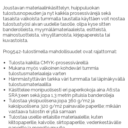
Joustavan materiaalinkäsittelyn, huippuluokan
tulostusnopeuden ja nyt kaikkia prosessivärejä sekä
tasaista valkoista tummalla taustalla käyttäen voit nostaa
tulostustyösi aivan uudelle tasolle, olipa kyse sitten
banderolleista, myymälämateriaaleista, esitteistä,
mainostuotteista, vinyylitarroista, kirjepapereista tai
kuvastoista.
Pro9542-tulostimella mahdollisuudet ovat rajattomat:
Tulosta kaikilla CMYK-prosessiväreillä
Mukana myös valkoinen kohdeväri tummia
tulostusmateriaaleja varten
Hämmästyttävän tarkka väri tummalla tai läpinäkyvällä
tulostusmateriaalilla
Käsittelee monipuolisesti eri paperikokoja aina A6:sta
SRA3:een sekä jopa 1,3 metrin pituisia banderolleja
Tulostaa yksipuolisena jopa 360 g/m2 ja
kaksipuolisena 320 g/m2 painavalle paperille; mikään
vastaava tulostin ei yllä samaan
Tulostaa useille erilaisille materiaaleille, kuten
kiiltopaperille, kalvolle, siirtopaperille, vedenkestävälle
paperille ja monelle muulle