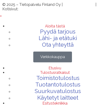
© 2025 – Tietopalvelu Finland Oy |
Tietosuojaseloste
|
Kotisivut:
Sivustamo Oy
×
Aloita tästä
Pyydä tarjous
Lähi- ja etätuki
Ota yhteyttä
Verkkokauppa
Etusivu
Tulostusratkaisut
Toimistotulostus
Tuotantotulostus
Suurkuvatulostus
Käytetyt laitteet
Esitystekniikka