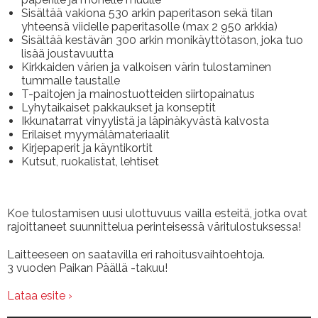
Sisältää vakiona 530 arkin paperitason sekä tilan
yhteensä viidelle paperitasolle (max 2 950 arkkia)
Sisältää kestävän 300 arkin monikäyttötason, joka tuo
lisää joustavuutta
Kirkkaiden värien ja valkoisen värin tulostaminen
tummalle taustalle
T-paitojen ja mainostuotteiden siirtopainatus
Lyhytaikaiset pakkaukset ja konseptit
Ikkunatarrat vinyylistä ja läpinäkyvästä kalvosta
Erilaiset myymälämateriaalit
Kirjepaperit ja käyntikortit
Kutsut, ruokalistat, lehtiset
Koe tulostamisen uusi ulottuvuus vailla esteitä, jotka ovat
rajoittaneet suunnittelua perinteisessä väritulostuksessa!
Laitteeseen on saatavilla eri rahoitusvaihtoehtoja.
3 vuoden Paikan Päällä -takuu!
Lataa esite ›