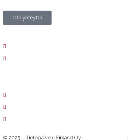
Isokatu 73, 90120 Oulu
Ota yhteyttä
020 730 6400
02 250 1400
Etätuki ›
myynti@tietopalvelu.fi
huolto@tietopalvelu.fi
tuki@tietopalvelu.fi
© 2025 – Tietopalvelu Finland Oy |
Tietosuojaseloste
|