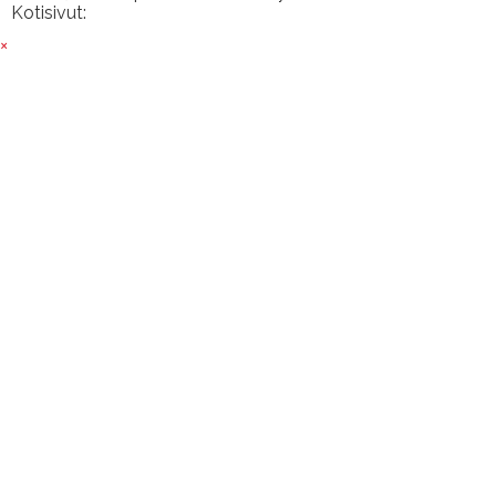
Kotisivut:
Sivustamo Oy
×