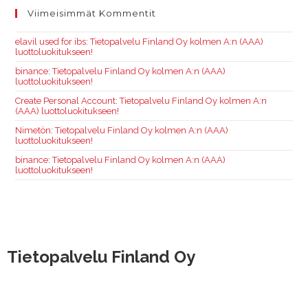
Viimeisimmät Kommentit
elavil used for ibs
:
Tietopalvelu Finland Oy kolmen A:n (AAA)
luottoluokitukseen!
binance
:
Tietopalvelu Finland Oy kolmen A:n (AAA)
luottoluokitukseen!
Create Personal Account
:
Tietopalvelu Finland Oy kolmen A:n
(AAA) luottoluokitukseen!
Nimetön
:
Tietopalvelu Finland Oy kolmen A:n (AAA)
luottoluokitukseen!
binance
:
Tietopalvelu Finland Oy kolmen A:n (AAA)
luottoluokitukseen!
Tietopalvelu Finland Oy
Hallimestarinkatu 6, 20780 Kaarina
Hatanpään valtatie 30, 33100 Tampere
Valimotie 21, 00380 Helsinki